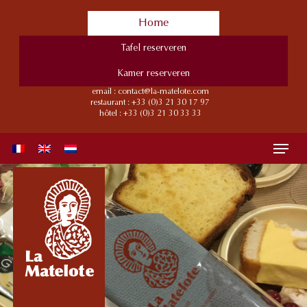
Skip
Home
to
main
Tafel reserveren
content
Kamer reserveren
email :
contact@la-matelote.com
restaurant :
+33 (0)3 21 30 17 97
hôtel :
+33 (0)3 21 30 33 33
Menu