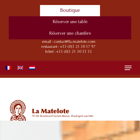
Skip
Boutique
to
main
Réserver une table
content
Réserver une chambre
email :
contact@la-matelote.com
restaurant :
+33 (0)3 21 30 17 97
hôtel :
+33 (0)3 21 30 33 33
Menu