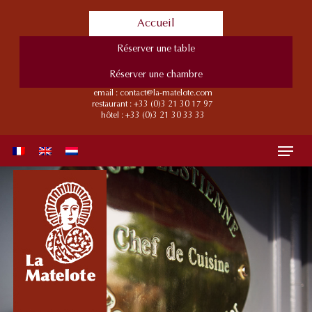
Skip
Accueil
to
main
Réserver une table
content
Réserver une chambre
email :
contact@la-matelote.com
restaurant :
+33 (0)3 21 30 17 97
hôtel :
+33 (0)3 21 30 33 33
Menu