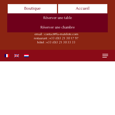
Skip
Boutique
Accueil
to
main
Réserver une table
content
Réserver une chambre
email :
contact@la-matelote.com
restaurant :
+33 (0)3 21 30 17 97
hôtel :
+33 (0)3 21 30 33 33
Menu